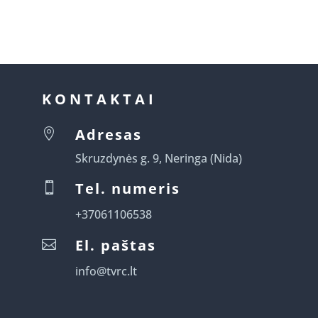
KONTAKTAI
Adresas

Skruzdynės g. 9, Neringa (Nida)
Tel. numeris

+37061106538
El. paštas

info@tvrc.lt