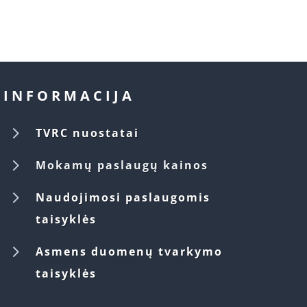
INFORMACIJA
5
TVRC nuostatai
5
Mokamų paslaugų kainos
5
Naudojimosi paslaugomis
taisyklės
5
Asmens duomenų tvarkymo
taisyklės