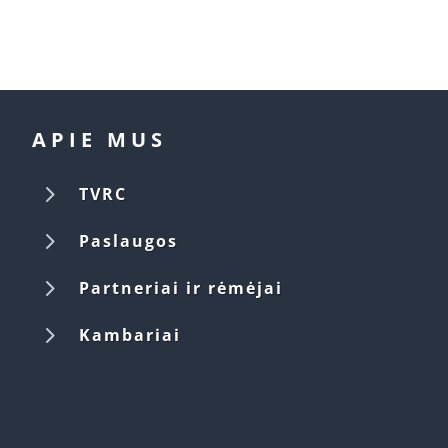
APIE MUS
5
TVRC
5
Paslaugos
5
Partneriai ir rėmėjai
5
Kambariai