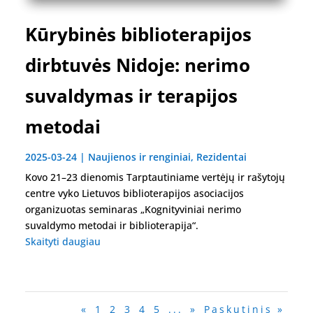
Kūrybinės biblioterapijos
dirbtuvės Nidoje: nerimo
suvaldymas ir terapijos
metodai
2025-03-24
|
Naujienos ir renginiai
,
Rezidentai
Kovo 21–23 dienomis Tarptautiniame vertėjų ir rašytojų
centre vyko Lietuvos biblioterapijos asociacijos
organizuotas seminaras „Kognityviniai nerimo
suvaldymo metodai ir biblioterapija“.
Skaityti daugiau
«
1
2
3
4
5
...
»
Paskutinis »