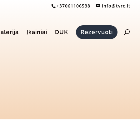
+37061106538
info@tvrc.lt
alerija
Įkainiai
DUK
Rezervuoti