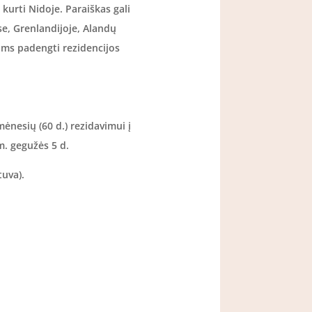
kurti Nidoje. Paraiškas gali
ose, Grenlandijoje, Alandų
doms padengti rezidencijos
mėnesių (60 d.) rezidavimui į
m. gegužės 5 d.
tuva).