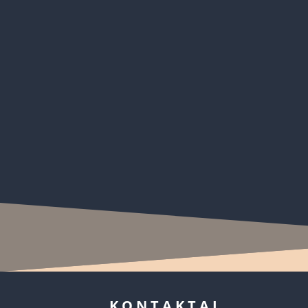
Balandžio 23 dienos vakarą Klaipėdos apskrit
Tarptautinio vertėjų ir rašytojų centro (TVRC)
KONTAKTAI