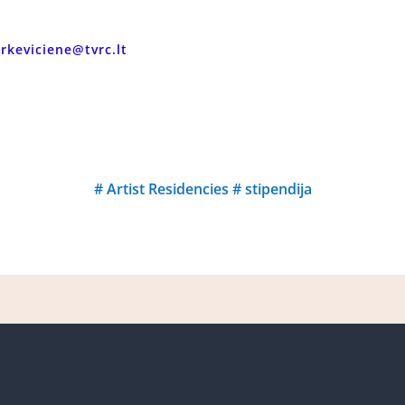
urkeviciene@tvrc.lt
#
Artist Residencies
#
stipendija