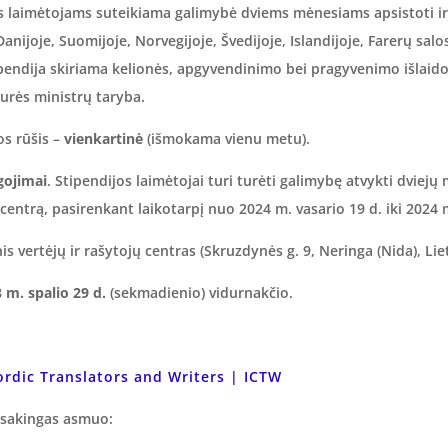
os laimėtojams suteikiama galimybė dviems mėnesiams apsistoti ir 
 Danijoje, Suomijoje, Norvegijoje, Švedijoje, Islandijoje, Farerų sal
 Stipendija skiriama kelionės, apgyvendinimo bei pragyvenimo išlai
aurės ministrų taryba.
os rūšis –
vienkartinė
(išmokama vienu metu).
gojimai
. Stipendijos laimėtojai turi turėti galimybę atvykti dviejų 
 centrą, pasirenkant laikotarpį nuo 2024 m. vasario 19 d. iki 2024 
is vertėjų ir rašytojų centras (Skruzdynės g. 9, Neringa (Nida), Lie
 m. spalio 29 d.
(sekmadienio) vidurnakčio.
ordic Translators and Writers | ICTW
tsakingas asmuo: