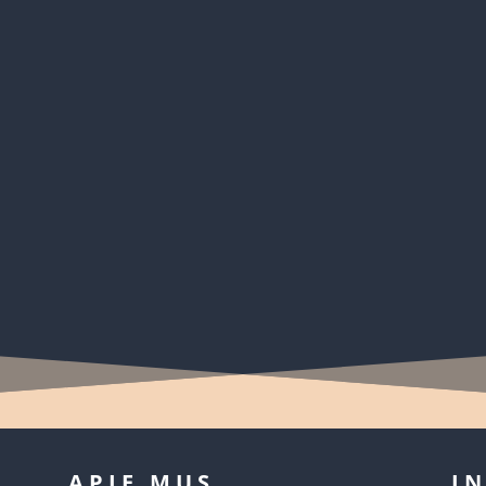
ies Ievos Simonaitytės viešojoje bibliotekoje vyko jaukus literatūr
 rezidentėmis, vertėjomis Irena Aleksaitė ir...
APIE MUS
I