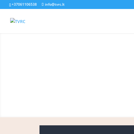
+37061106538
info@tvrc.lt