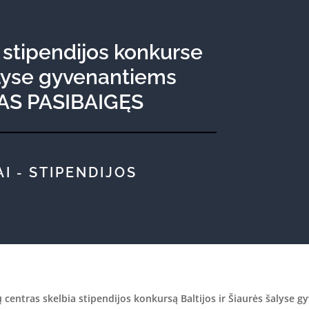
 stipendijos konkurse
šalyse gyvenantiems
MAS PASIBAIGĘS
AI
STIPENDIJOS
-
jų centras skelbia stipendijos konkursą Baltijos ir Šiaurės šalyse