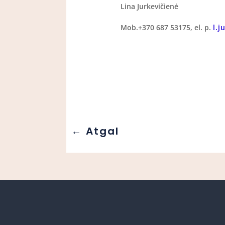
Lina Jurkevičienė
Mob.+370 687 53175, el. p.
l.j
←
Atgal