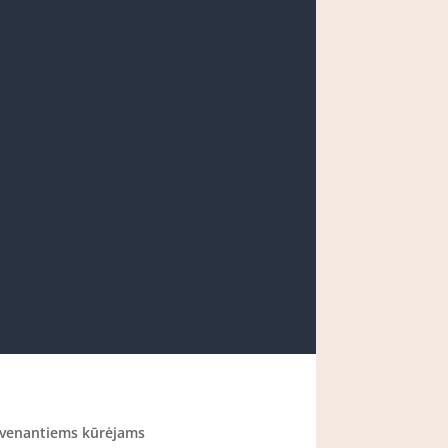
 gyvenantiems kūrėjams