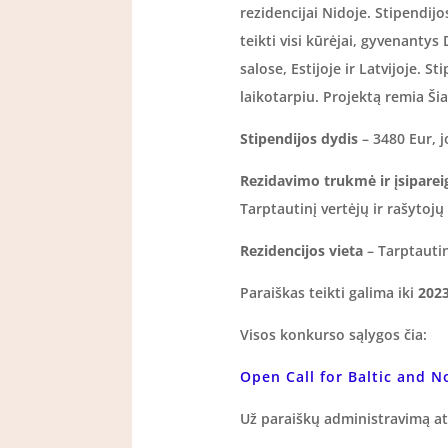
rezidencijai Nidoje. Stipendij
teikti visi kūrėjai, gyvenantys
salose, Estijoje ir Latvijoje.
laikotarpiu. Projektą remia Ši
Stipendijos dydis
– 3480 Eur, j
Rezidavimo trukmė ir įsiparei
Tarptautinį vertėjų ir rašytojų
Rezidencijos vieta
– Tarptautin
Paraiškas teikti galima iki
2023
Visos konkurso sąlygos čia:
Open Call for Baltic and N
Už paraiškų administravimą a