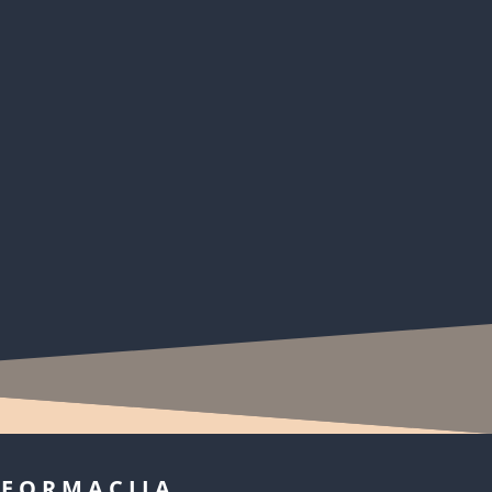
inis susitikimas prie arbatos puodelio su
NFORMACIJA