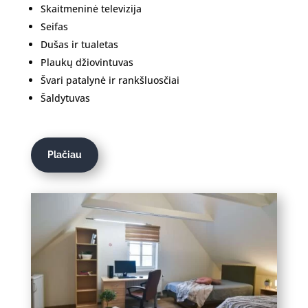
Skaitmeninė televizija
Seifas
Dušas ir tualetas
Plaukų džiovintuvas
Švari patalynė ir rankšluosčiai
Šaldytuvas
Plačiau