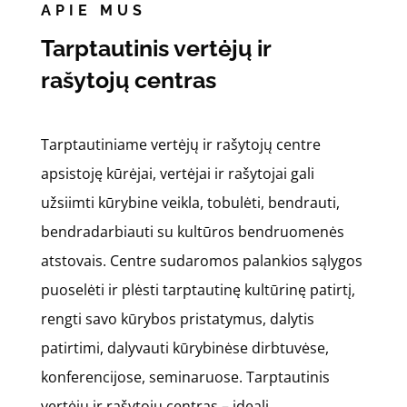
APIE MUS
Tarptautinis vertėjų ir
rašytojų centras
Tarptautiniame vertėjų ir rašytojų centre
apsistoję kūrėjai, vertėjai ir rašytojai gali
užsiimti kūrybine veikla, tobulėti, bendrauti,
bendradarbiauti su kultūros bendruomenės
atstovais. Centre sudaromos palankios sąlygos
puoselėti ir plėsti tarptautinę kultūrinę patirtį,
rengti savo kūrybos pristatymus, dalytis
patirtimi, dalyvauti kūrybinėse dirbtuvėse,
konferencijose, seminaruose. Tarptautinis
vertėjų ir rašytojų centras – ideali