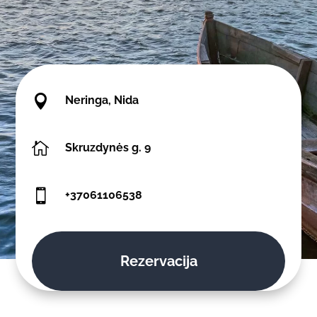

Neringa, Nida

Skruzdynės g. 9

+37061106538
Rezervacija