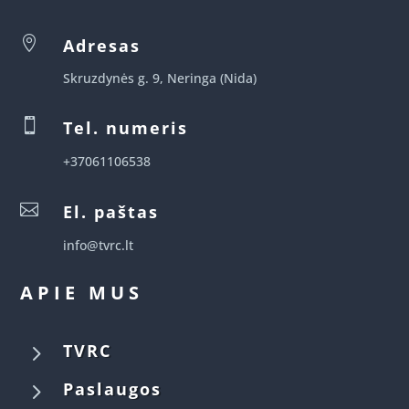

Adresas
Skruzdynės g. 9, Neringa (Nida)

Tel. numeris
+37061106538

El. paštas
info@tvrc.lt
APIE MUS
5
TVRC
5
Paslaugos