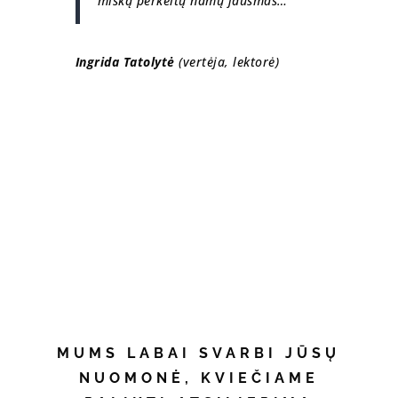
mišką perkeltų namų jausmas…
Ingrida Tatolytė
(vertėja, lektorė)
MUMS LABAI SVARBI JŪSŲ
NUOMONĖ, KVIEČIAME