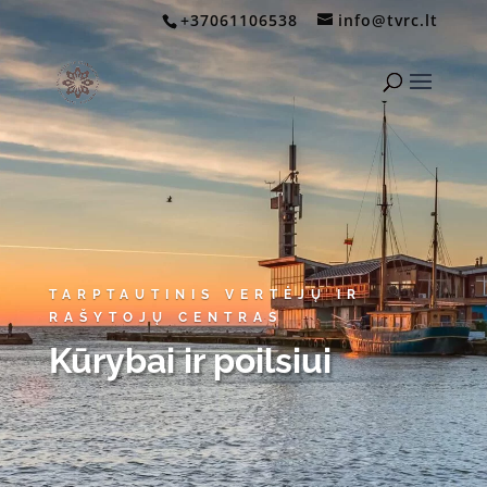
+37061106538
info@tvrc.lt
TARPTAUTINIS VERTĖJŲ IR
RAŠYTOJŲ CENTRAS
Kūrybai ir poilsiui