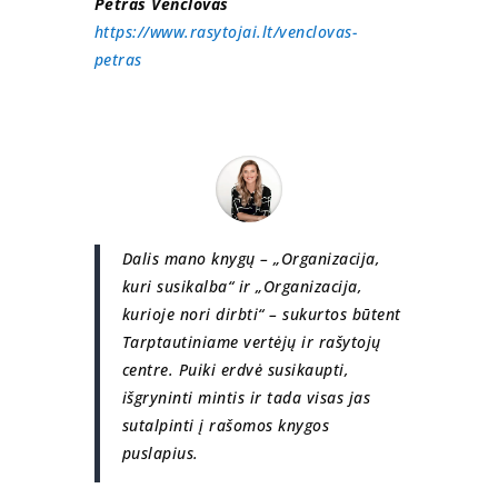
Petras Venclovas
https://www.rasytojai.lt/venclovas-
petras
Dalis mano knygų – „Organizacija,
kuri susikalba“ ir „Organizacija,
kurioje nori dirbti“ – sukurtos būtent
Tarptautiniame vertėjų ir rašytojų
centre. Puiki erdvė susikaupti,
išgryninti mintis ir tada visas jas
sutalpinti į rašomos knygos
puslapius.