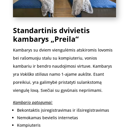
Standartinis dvivietis
kambarys „Preila“
Kambarys su dviem viengulėmis atskiromis lovomis
bei rašomuoju stalu su kompiuteriu, vonios
kambariu ir bendro naudojimosi virtuve. Kambarys
yra
Vokiško stiliaus
namo 1-ajame aukšte. Esant
poreikiui, yra galimybė pristatyti sulankstomą
viengulę lovą. Svečiai su gyvūnais nepriimami.
Kambario patogumai:
Bekontaktis įsiregistravimas ir išsiregistravimas
Nemokamas bevielis internetas
Kompiuteris