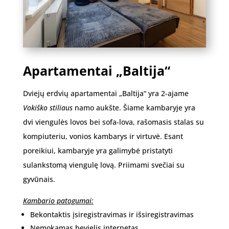
Apartamentai „Baltija“
Dviejų erdvių apartamentai „Baltija“ yra 2-ajame
Vokiško stiliaus
namo aukšte. Šiame kambaryje yra
dvi viengulės lovos bei sofa-lova, rašomasis stalas su
kompiuteriu, vonios kambarys ir virtuvė. Esant
poreikiui, kambaryje yra galimybė pristatyti
sulankstomą viengulę lovą. Priimami svečiai su
gyvūnais.
Kambario patogumai:
Bekontaktis įsiregistravimas ir išsiregistravimas
Nemokamas bevielis internetas