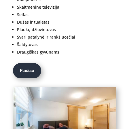
Skaitmeninė televizija
Seifas
Dušas ir tualetas
Plaukų džiovintuvas
Švari patalynė ir rankšluosčiai
Šaldytuvas
Draugiškas gyvūnams
Plačiau