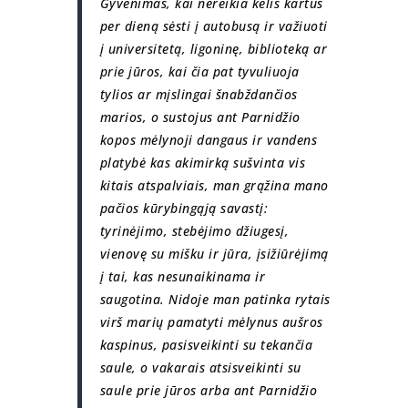
Gyvenimas, kai nereikia kelis kartus
per dieną sėsti į autobusą ir važiuoti
į universitetą, ligoninę, biblioteką ar
prie jūros, kai čia pat tyvuliuoja
tylios ar mįslingai šnabždančios
marios, o sustojus ant Parnidžio
kopos mėlynoji dangaus ir vandens
platybė kas akimirką sušvinta vis
kitais atspalviais, man grąžina mano
pačios kūrybingąją savastį:
tyrinėjimo, stebėjimo džiugesį,
vienovę su mišku ir jūra, įsižiūrėjimą
į tai, kas nesunaikinama ir
saugotina. Nidoje man patinka rytais
virš marių pamatyti mėlynus aušros
kaspinus, pasisveikinti su tekančia
saule, o vakarais atsisveikinti su
saule prie jūros arba ant Parnidžio