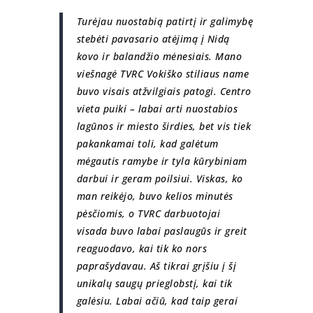
Turėjau nuostabią patirtį ir galimybę
stebėti pavasario atėjimą į Nidą
kovo ir balandžio mėnesiais. Mano
viešnagė TVRC Vokiško stiliaus name
buvo visais atžvilgiais patogi. Centro
vieta puiki – labai arti nuostabios
lagūnos ir miesto širdies, bet vis tiek
pakankamai toli, kad galėtum
mėgautis ramybe ir tyla kūrybiniam
darbui ir geram poilsiui. Viskas, ko
man reikėjo, buvo kelios minutės
pėsčiomis, o TVRC darbuotojai
visada buvo labai paslaugūs ir greit
reaguodavo, kai tik ko nors
paprašydavau. Aš tikrai grįšiu į šį
unikalų saugų prieglobstį, kai tik
galėsiu. Labai ačiū, kad taip gerai