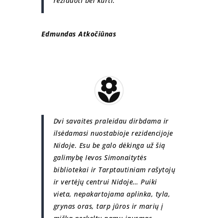
reziduoti bei kurti.
Edmundas Atkočiūnas
Dvi savaites praleidau dirbdama ir
ilsėdamasi nuostabioje rezidencijoje
Nidoje. Esu be galo dėkinga už šią
galimybę Ievos Simonaitytės
bibliotekai ir Tarptautiniam rašytojų
ir vertėjų centrui Nidoje… Puiki
vieta, nepakartojama aplinka, tyla,
grynas oras, tarp jūros ir marių į