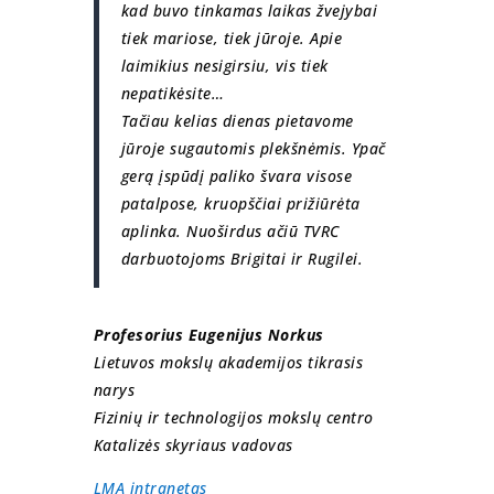
kad buvo tinkamas laikas žvejybai
tiek mariose, tiek jūroje. Apie
laimikius nesigirsiu, vis tiek
nepatikėsite…
Tačiau kelias dienas pietavome
jūroje sugautomis plekšnėmis. Ypač
gerą įspūdį paliko švara visose
patalpose, kruopščiai prižiūrėta
aplinka. Nuoširdus ačiū TVRC
darbuotojoms Brigitai ir Rugilei.
Profesorius Eugenijus Norkus
Lietuvos mokslų akademijos tikrasis
narys
Fizinių ir technologijos mokslų centro
Katalizės skyriaus vadovas
LMA intranetas