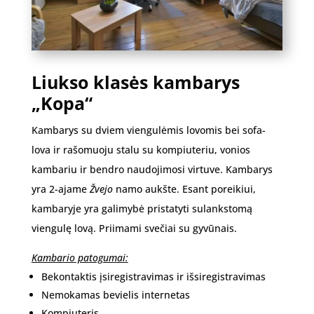
Liukso klasės kambarys
„Kopa“
Kambarys su dviem viengulėmis lovomis bei sofa-
lova ir rašomuoju stalu su kompiuteriu, vonios
kambariu ir bendro naudojimosi virtuve. Kambarys
yra 2-ajame
Žvejo
namo aukšte. Esant poreikiui,
kambaryje yra galimybė pristatyti sulankstomą
viengulę lovą. Priimami svečiai su gyvūnais.
Kambario patogumai:
Bekontaktis įsiregistravimas ir išsiregistravimas
Nemokamas bevielis internetas
Kompiuteris