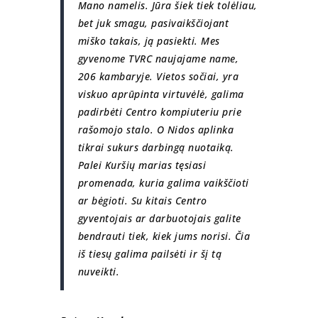
Mano namelis. Jūra šiek tiek tolėliau,
bet juk smagu, pasivaikščiojant
miško takais, ją pasiekti. Mes
gyvenome TVRC naujajame name,
206 kambaryje. Vietos sočiai, yra
viskuo aprūpinta virtuvėlė, galima
padirbėti Centro kompiuteriu prie
rašomojo stalo. O Nidos aplinka
tikrai sukurs darbingą nuotaiką.
Palei Kuršių marias tęsiasi
promenada, kuria galima vaikščioti
ar bėgioti. Su kitais Centro
gyventojais ar darbuotojais galite
bendrauti tiek, kiek jums norisi. Čia
iš tiesų galima pailsėti ir šį tą
nuveikti.