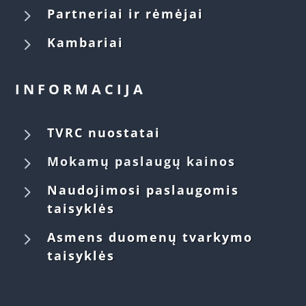
5
Partneriai ir rėmėjai
5
Kambariai
INFORMACIJA
5
TVRC nuostatai
5
Mokamų paslaugų kainos
5
Naudojimosi paslaugomis
taisyklės
5
Asmens duomenų tvarkymo
taisyklės