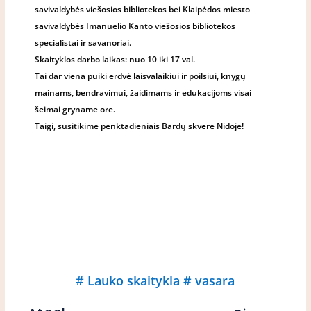
savivaldybės viešosios bibliotekos bei Klaipėdos miesto
savivaldybės Imanuelio Kanto viešosios bibliotekos
specialistai ir savanoriai.
Skaityklos darbo laikas: nuo 10 iki 17 val.
Tai dar viena puiki erdvė laisvalaikiui ir poilsiui, knygų
mainams, bendravimui, žaidimams ir edukacijoms visai
šeimai gryname ore.
Taigi, susitikime penktadieniais Bardų skvere Nidoje!
#
Lauko skaitykla
#
vasara