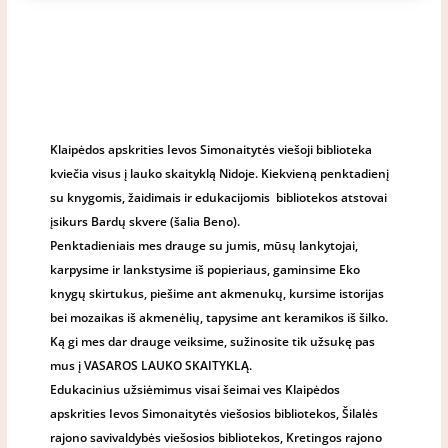
Klaipėdos apskrities Ievos Simonaitytės viešoji biblioteka
kviečia visus į lauko skaityklą Nidoje. Kiekvieną penktadienį
su knygomis, žaidimais ir edukacijomis bibliotekos atstovai
įsikurs Bardų skvere (šalia Beno).
Penktadieniais mes drauge su jumis, mūsų lankytojai,
karpysime ir lankstysime iš popieriaus, gaminsime Eko
knygų skirtukus, piešime ant akmenukų, kursime istorijas
bei mozaikas iš akmenėlių, tapysime ant keramikos iš šilko.
Ką gi mes dar drauge veiksime, sužinosite tik užsukę pas
mus į VASAROS LAUKO SKAITYKLĄ.
Edukacinius užsiėmimus visai šeimai ves Klaipėdos
apskrities Ievos Simonaitytės viešosios bibliotekos, Šilalės
rajono savivaldybės viešosios bibliotekos, Kretingos rajono