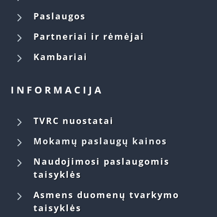
5
Paslaugos
5
Partneriai ir rėmėjai
5
Kambariai
INFORMACIJA
5
TVRC nuostatai
5
Mokamų paslaugų kainos
5
Naudojimosi paslaugomis
taisyklės
5
Asmens duomenų tvarkymo
taisyklės