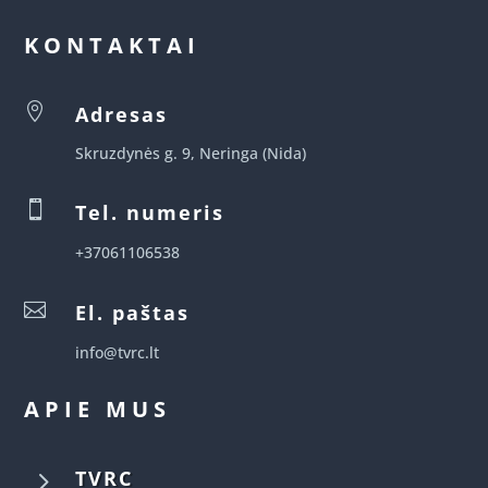
KONTAKTAI

Adresas
Skruzdynės g. 9, Neringa (Nida)

Tel. numeris
+37061106538

El. paštas
info@tvrc.lt
APIE MUS
5
TVRC