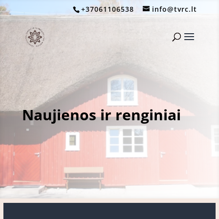
+37061106538
info@tvrc.lt
Naujienos ir renginiai