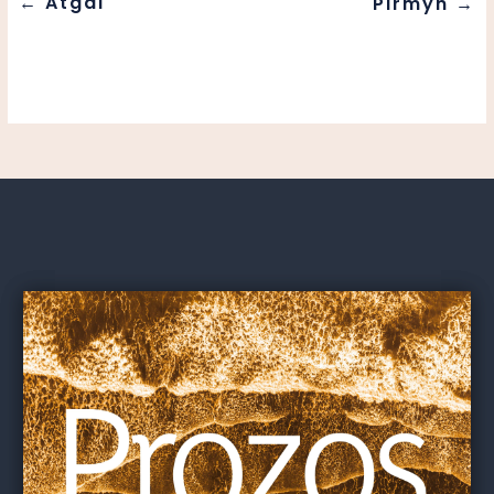
←
Atgal
Pirmyn
→