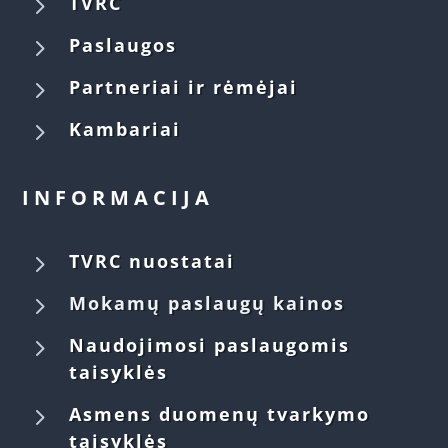
5
TVRC
5
Paslaugos
5
Partneriai ir rėmėjai
5
Kambariai
INFORMACIJA
5
TVRC nuostatai
5
Mokamų paslaugų kainos
5
Naudojimosi paslaugomis
taisyklės
5
Asmens duomenų tvarkymo
taisyklės