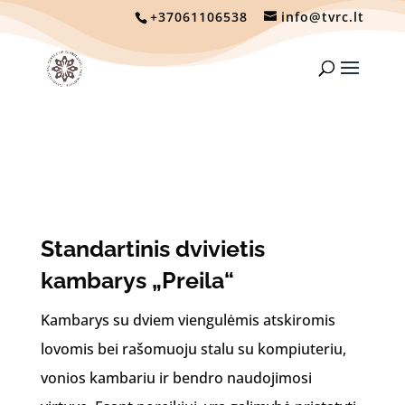
+37061106538
info@tvrc.lt
Standartinis dvivietis
kambarys „Preila“
Kambarys su dviem viengulėmis atskiromis
lovomis bei rašomuoju stalu su kompiuteriu,
vonios kambariu ir bendro naudojimosi