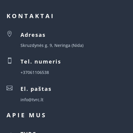
KONTAKTAI

Adresas
Skruzdynės g. 9, Neringa (Nida)

Tel. numeris
+37061106538

El. paštas
info@tvrc.lt
APIE MUS