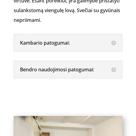
virtuve. Esant poreikiui, yra galimybė pristatyti
sulankstomą viengulę lovą. Svečiai su gyvūnais
nepriimami.
Kambario patogumai:
Bendro naudojimosi patogumai: