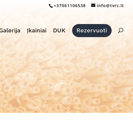
+37061106538
info@tvrc.lt
Galerija
Įkainiai
DUK
Rezervuoti