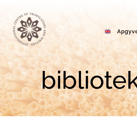
Apgyv
bibliote