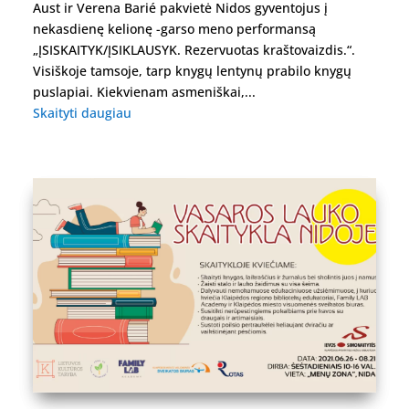
Aust ir Verena Barié pakvietė Nidos gyventojus į
nekasdienę kelionę -garso meno performansą
„ĮSISKAITYK/ĮSIKLAUSYK. Rezervuotas kraštovaizdis.“.
Visiškoje tamsoje, tarp knygų lentynų prabilo knygų
puslapiai. Kiekvienam asmeniškai,...
Skaityti daugiau