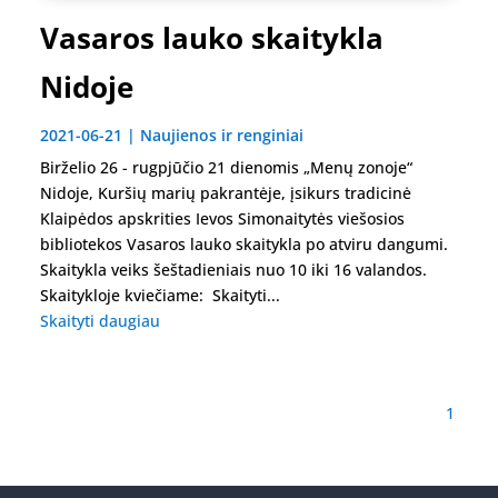
Vasaros lauko skaitykla
Nidoje
2021-06-21
|
Naujienos ir renginiai
Birželio 26 - rugpjūčio 21 dienomis „Menų zonoje“
Nidoje, Kuršių marių pakrantėje, įsikurs tradicinė
Klaipėdos apskrities Ievos Simonaitytės viešosios
bibliotekos Vasaros lauko skaitykla po atviru dangumi.
Skaitykla veiks šeštadieniais nuo 10 iki 16 valandos.
Skaitykloje kviečiame: Skaityti...
Skaityti daugiau
1