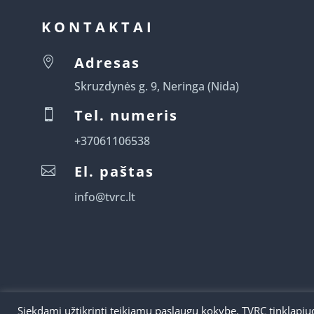
KONTAKTAI
Adresas

Skruzdynės g. 9, Neringa (Nida)
Tel. numeris

+37061106538
El. paštas

info@tvrc.lt
Siekdami užtikrinti teikiamų paslaugų kokybę, TVRC tinklap