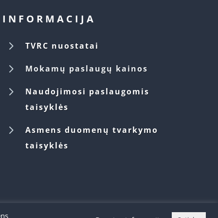
INFORMACIJA
5
TVRC nuostatai
5
Mokamų paslaugų kainos
5
Naudojimosi paslaugomis
taisyklės
5
Asmens duomenų tvarkymo
taisyklės
ens