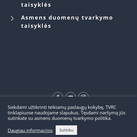
taisyklės
5
Asmens duomenų tvarkymo
taisyklės
Siekdami užtikrinti teikiamų paslaugų kokybę, TVRC
©2026 | TVRC
tinklapiuose naudojame slapukus. Tęsdami naršymą jūs
sutinkate su asmens duomenų tvarkymo politika.
Daugiau informacijos
Sutinku