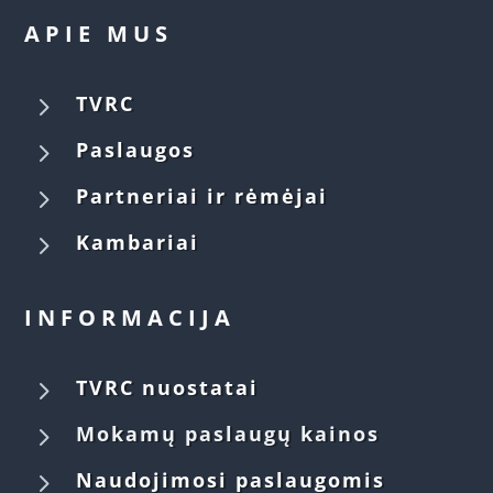
APIE MUS
5
TVRC
5
Paslaugos
5
Partneriai ir rėmėjai
5
Kambariai
INFORMACIJA
5
TVRC nuostatai
5
Mokamų paslaugų kainos
5
Naudojimosi paslaugomis