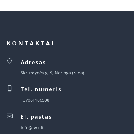
KONTAKTAI

Adresas
Skruzdynės g. 9, Neringa (Nida)

Tel. numeris
+37061106538

El. paštas
info@tvrc.lt