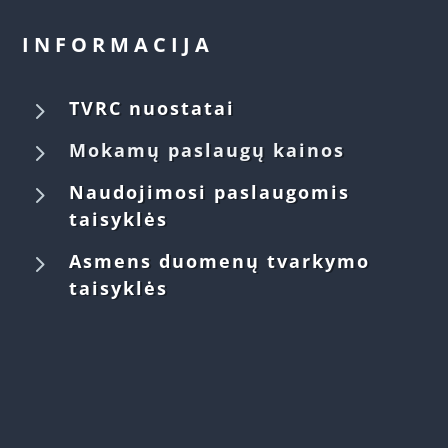
INFORMACIJA
5
TVRC nuostatai
5
Mokamų paslaugų kainos
5
Naudojimosi paslaugomis
taisyklės
5
Asmens duomenų tvarkymo
taisyklės