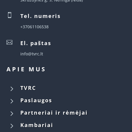

Tel. numeris
+37061106538

El. paštas
info@tvrc.lt
APIE MUS
5
TVRC
5
Paslaugos
5
Partneriai ir rėmėjai
5
Kambariai