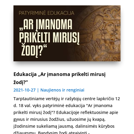
Edukacija „Ar įmanoma prikelti mirusį
žodį?”
2021-10-27
|
Naujienos ir renginiai
Tarptautiniame vertėjų ir rašytojų centre lapkričio 12
d. 18 val. vyks patyriminė edukacija "Ar įmanoma
prikelti mirusį žodį"? Edukacijoje reflektuosime apie
gyvus ir mirusius žodžius, užuosime jų kvapą,
įžodinsime sukeliamą jausmą, dalinsimės kūrybos
džiaugsmu. Bandysim žodį atgaivinti -...