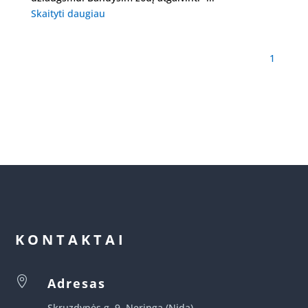
Skaityti daugiau
1
KONTAKTAI

Adresas
Skruzdynės g. 9, Neringa (Nida)