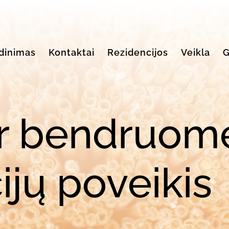
dinimas
Kontaktai
Rezidencijos
Veikla
G
ir bendruom
ijų poveikis