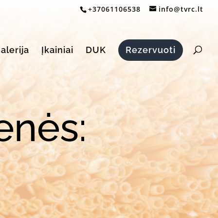
+37061106538
info@tvrc.lt
alerija
Įkainiai
DUK
Rezervuoti
enės: