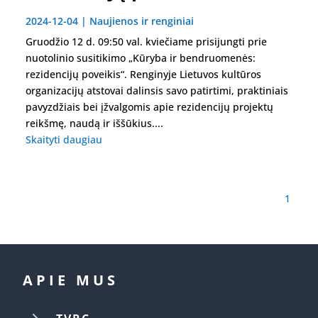
2024-12-04
|
Naujienos ir renginiai
Gruodžio 12 d. 09:50 val. kviečiame prisijungti prie
nuotolinio susitikimo „Kūryba ir bendruomenės:
rezidencijų poveikis“. Renginyje Lietuvos kultūros
organizacijų atstovai dalinsis savo patirtimi, praktiniais
pavyzdžiais bei įžvalgomis apie rezidencijų projektų
reikšmę, naudą ir iššūkius....
Skaityti daugiau
1
APIE MUS