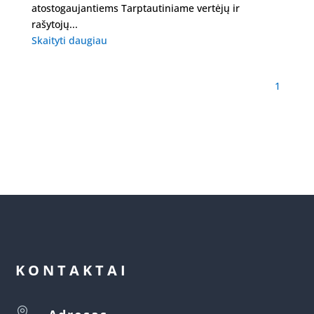
atostogaujantiems Tarptautiniame vertėjų ir
rašytojų...
Skaityti daugiau
1
KONTAKTAI
