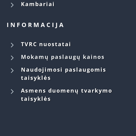
5
Kambariai
INFORMACIJA
5
TVRC nuostatai
5
Mokamų paslaugų kainos
5
Naudojimosi paslaugomis
taisyklės
5
Asmens duomenų tvarkymo
taisyklės