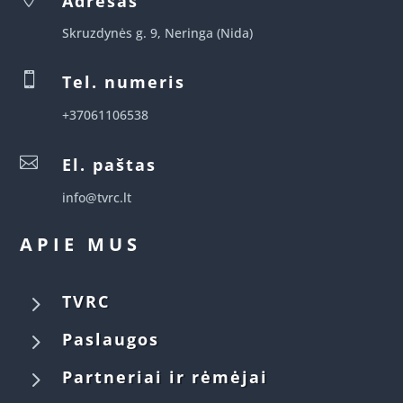
Adresas
Skruzdynės g. 9, Neringa (Nida)

Tel. numeris
+37061106538

El. paštas
info@tvrc.lt
APIE MUS
5
TVRC
5
Paslaugos
5
Partneriai ir rėmėjai