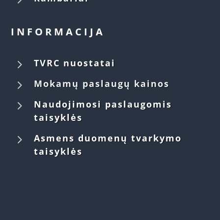
INFORMACIJA
5
TVRC nuostatai
5
Mokamų paslaugų kainos
5
Naudojimosi paslaugomis
taisyklės
5
Asmens duomenų tvarkymo
taisyklės