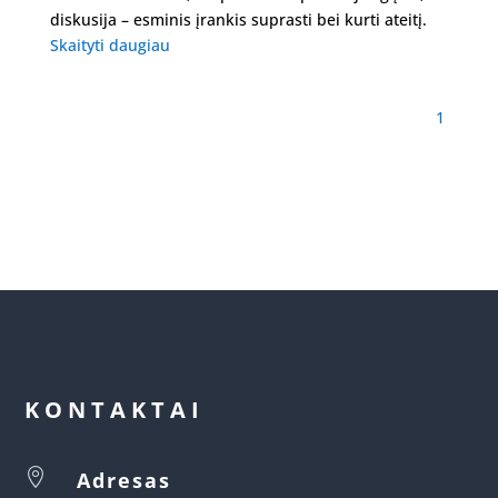
diskusija – esminis įrankis suprasti bei kurti ateitį.
Skaityti daugiau
1
KONTAKTAI

Adresas