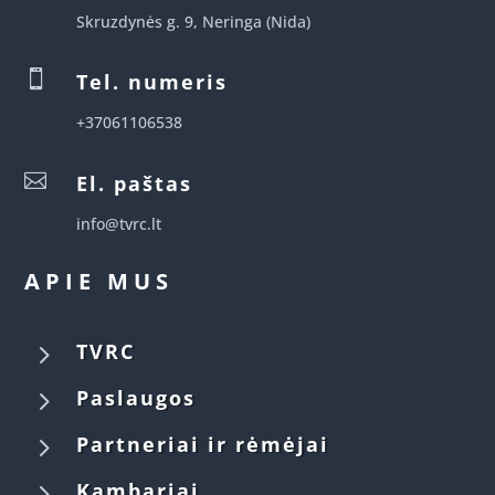
Skruzdynės g. 9, Neringa (Nida)

Tel. numeris
+37061106538

El. paštas
info@tvrc.lt
APIE MUS
5
TVRC
5
Paslaugos
5
Partneriai ir rėmėjai
5
Kambariai