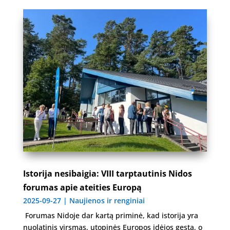
Istorija nesibaigia: VIII tarptautinis Nidos
forumas apie ateities Europą
2025-09-27
|
Naujienos ir renginiai
Forumas Nidoje dar kartą priminė, kad istorija yra
nuolatinis virsmas, utopinės Europos idėjos gęsta, o