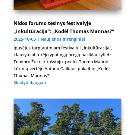
Nidos forumo tęsinys festivalyje
„Inkultūracija“: „Kodėl Thomas Mannas?“
2025-10-03
|
Naujienos ir renginiai
Įpusėjus tarptautiniam festivaliui „Inkultūracija“,
klausytojai turėjo ypatingą progą pasiklausyti dr.
Teodoro Žuko ir rašytojo, poeto, Thomo Manno
kūrinių vertėjo Antano Gailiaus pokalbio „Kodėl
Thomas Mannas?“.
Skaityti daugiau