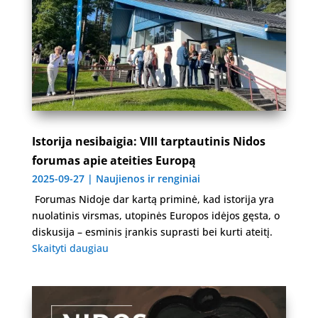
Istorija nesibaigia: VIII tarptautinis Nidos
forumas apie ateities Europą
2025-09-27
|
Naujienos ir renginiai
Forumas Nidoje dar kartą priminė, kad istorija yra
nuolatinis virsmas, utopinės Europos idėjos gęsta, o
diskusija – esminis įrankis suprasti bei kurti ateitį.
Skaityti daugiau