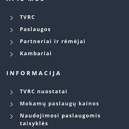
5
TVRC
5
Paslaugos
5
Partneriai ir rėmėjai
5
Kambariai
INFORMACIJA
5
TVRC nuostatai
5
Mokamų paslaugų kainos
5
Naudojimosi paslaugomis
taisyklės