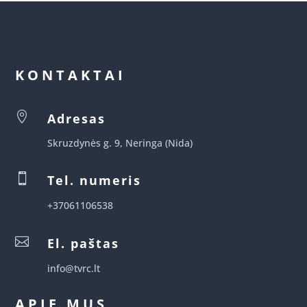
KONTAKTAI

Adresas
Skruzdynės g. 9, Neringa (Nida)

Tel. numeris
+37061106538

El. paštas
info@tvrc.lt
APIE MUS