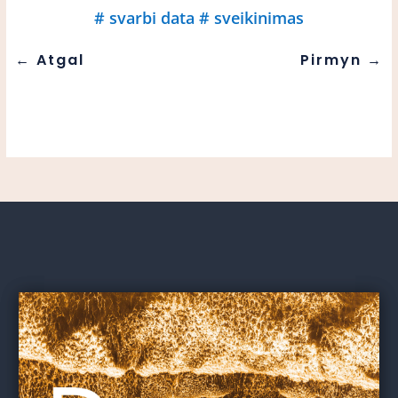
#
svarbi data
#
sveikinimas
←
Atgal
Pirmyn
→