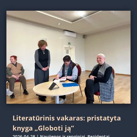
Literatūrinis vakaras: pristatyta
knyga „Globoti ją“
2026-04-28
|
Naujienos ir renginiai
,
Rezidentai