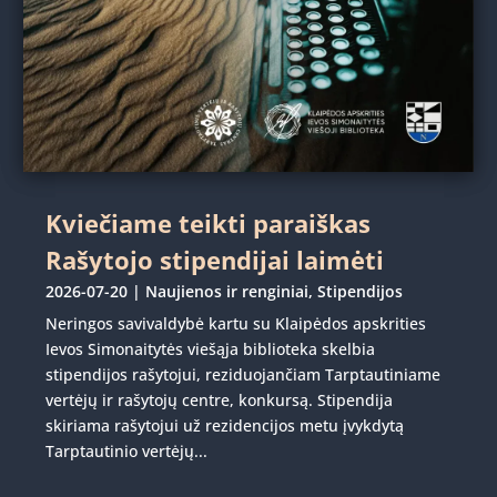
Kviečiame teikti paraiškas
Rašytojo stipendijai laimėti
2026-07-20
|
Naujienos ir renginiai
,
Stipendijos
Neringos savivaldybė kartu su Klaipėdos apskrities
Ievos Simonaitytės viešąja biblioteka skelbia
stipendijos rašytojui, reziduojančiam Tarptautiniame
vertėjų ir rašytojų centre, konkursą. Stipendija
skiriama rašytojui už rezidencijos metu įvykdytą
Tarptautinio vertėjų...