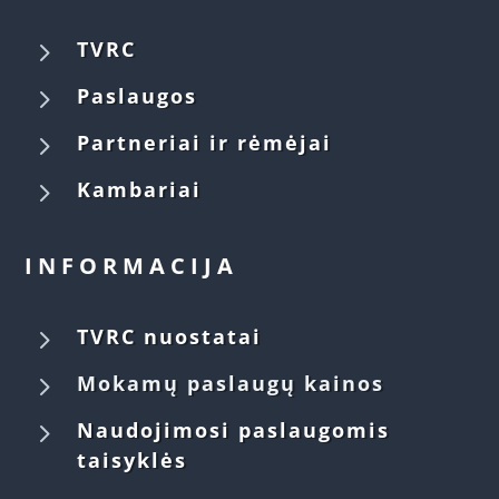
5
TVRC
5
Paslaugos
5
Partneriai ir rėmėjai
5
Kambariai
INFORMACIJA
5
TVRC nuostatai
5
Mokamų paslaugų kainos
5
Naudojimosi paslaugomis
taisyklės