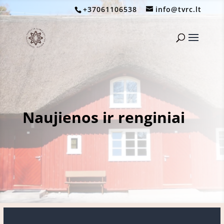
+37061106538
info@tvrc.lt
Naujienos ir renginiai