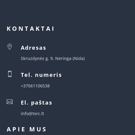
KONTAKTAI

Adresas
Skruzdynės g. 9, Neringa (Nida)

Tel. numeris
+37061106538

El. paštas
info@tvrc.lt
APIE MUS