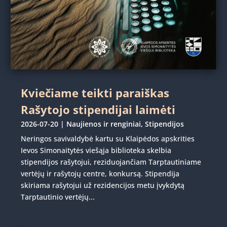
Kviečiame teikti paraiškas
Rašytojo stipendijai laimėti
2026-07-20
|
Naujienos ir renginiai
,
Stipendijos
Neringos savivaldybė kartu su Klaipėdos apskrities
Ievos Simonaitytės viešąja biblioteka skelbia
stipendijos rašytojui, reziduojančiam Tarptautiniame
vertėjų ir rašytojų centre, konkursą. Stipendija
skiriama rašytojui už rezidencijos metu įvykdytą
Tarptautinio vertėjų...