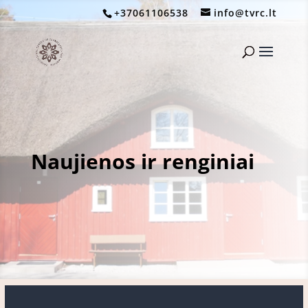
+37061106538
info@tvrc.lt
Naujienos ir renginiai