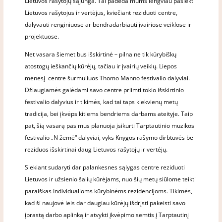
Lietuvos rašytojų sąjunga. Tai padeda mums lengviau pasiekti
Lietuvos rašytojus ir vertėjus, kviečiant reziduoti centre,
dalyvauti renginiuose ar bendradarbiauti įvairiose veiklose ir
projektuose.
Net vasara šiemet bus išskirtinė – pilna ne tik kūrybiškų
atostogų ieškančių kūrėjų, tačiau ir įvairių veiklų. Liepos
mėnesį centre šurmuliuos Thomo Manno festivalio dalyviai.
Džiaugiamės galėdami savo centre priimti tokio išskirtinio
festivalio dalyvius ir tikimės, kad tai taps kiekvienų metų
tradicija, bei įkvėps kitiems bendriems darbams ateityje. Taip
pat, šią vasarą pas mus planuoja įsikurti Tarptautinio muzikos
festivalio „N žemė“ dalyviai, vyks Knygos rašymo dirbtuvės bei
reziduos išskirtinai daug Lietuvos rašytojų ir vertėjų.
Siekiant sudaryti dar palankesnes sąlygas centre reziduoti
Lietuvos ir užsienio šalių kūrėjams, nuo šių metų siūlome teikti
paraiškas Individualioms kūrybinėms rezidencijoms. Tikimės,
kad ši naujovė leis dar daugiau kūrėjų išdrįsti pakeisti savo
įprastą darbo aplinką ir atvykti įkvėpimo semtis į Tarptautinį