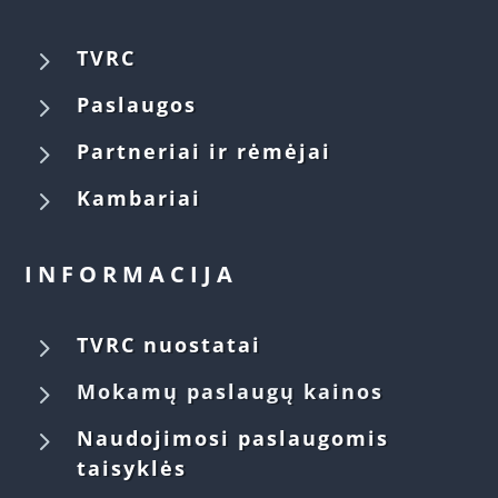
5
TVRC
5
Paslaugos
5
Partneriai ir rėmėjai
5
Kambariai
INFORMACIJA
5
TVRC nuostatai
5
Mokamų paslaugų kainos
5
Naudojimosi paslaugomis
taisyklės