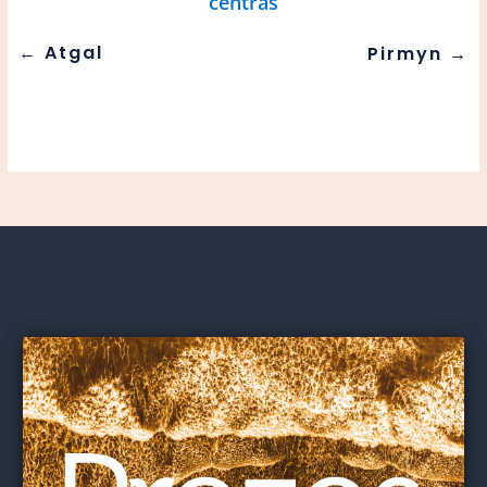
centras
←
Atgal
Pirmyn
→