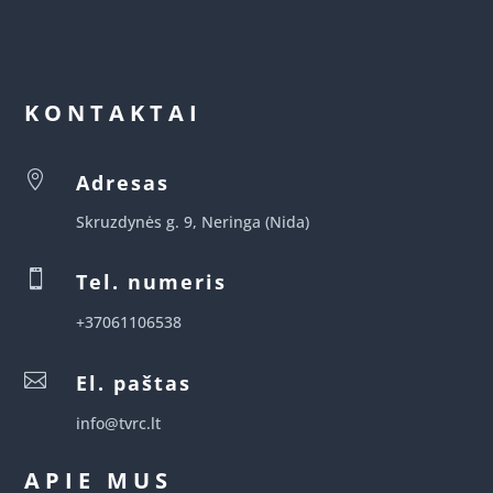
KONTAKTAI

Adresas
Skruzdynės g. 9, Neringa (Nida)

Tel. numeris
+37061106538

El. paštas
info@tvrc.lt
APIE MUS