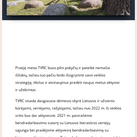
Praėję metai TVRC buvo pilni pokyčių ir pateikė nemažai
iššūkių, tačiau tuo pačiu leido išsigryninti savo veiklos
strategiją, tikslus ir atsinaujinus pradėti naujus metus aktyviai
ir užtikrintai.
TVRC visada daugiausia dėmesio skyrė Lietuvos ir užsienio
kūrėjams, vertėjams, rašytojams, tačiau nuo 2022 m. ši veiklos
sritis bus dar aktyvesnė. 2021 m. pasirašėme
bendradarbiavimo sutartį su Lietuvos literatūros vertėjų
sąjunga bei pradėjome aktyvesnį bendradarbiavimą su