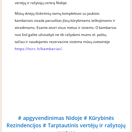
vertėjų ir rašytojų centrą Nidoje.
Mūsų dviejų išskirtinių namų kompleksas su jaukiais
kambariais visada paruoštas Jūsų kūrybiniams ieškojimams ir
atradimams. Esame atviri visus metus ir visiems. O kambarius
nuo šiol galite užsisakyti ne tik rašydami mums el. paštu,
tačiau ir naudojantis rezervacine sistema mūsų svetainėje
https://tvrc.lt/kambariai/
.
#
apgyvendinimas Nidoje
#
Kūrybinės
Rezindencijos
#
Tarptautinis vertėjų ir rašytojų