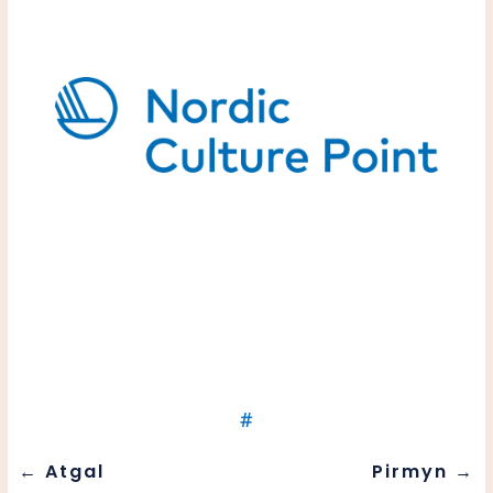
#
←
Atgal
Pirmyn
→