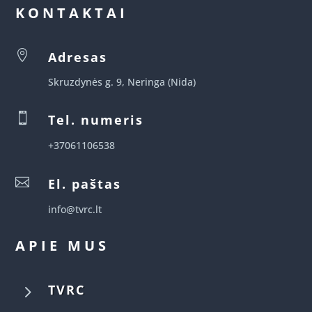
KONTAKTAI

Adresas
Skruzdynės g. 9, Neringa (Nida)

Tel. numeris
+37061106538

El. paštas
info@tvrc.lt
APIE MUS
5
TVRC