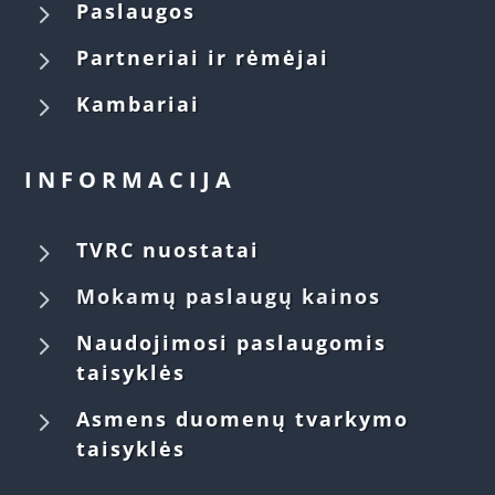
5
Paslaugos
5
Partneriai ir rėmėjai
5
Kambariai
INFORMACIJA
5
TVRC nuostatai
5
Mokamų paslaugų kainos
5
Naudojimosi paslaugomis
taisyklės
5
Asmens duomenų tvarkymo
taisyklės