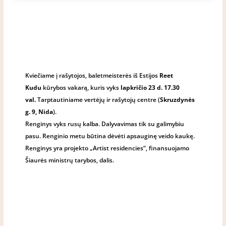
Kviečiame į rašytojos, baletmeisterės iš Estijos
Reet
Kudu
kūrybos vakarą, kuris vyks
lapkričio 23 d. 17.30
val.
Tarptautiniame vertėjų ir rašytojų centre (
Skruzdynės
g. 9, Nida
).
Renginys vyks rusų kalba. Dalyvavimas tik su galimybiu
pasu. Renginio metu būtina dėvėti apsauginę veido kaukę.
Renginys yra projekto „Artist residencies“, finansuojamo
Šiaurės ministrų tarybos, dalis.