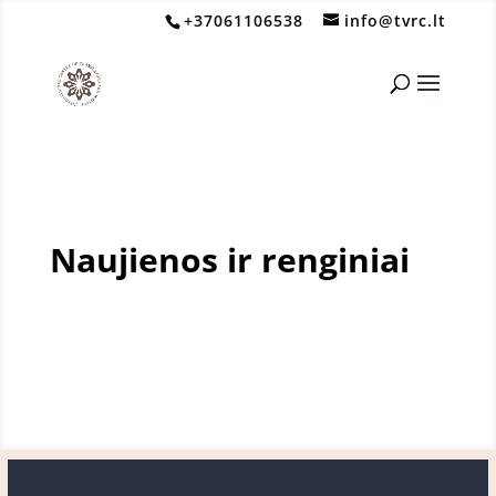
+37061106538
info@tvrc.lt
Naujienos ir renginiai