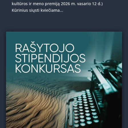
kultūros ir meno premiją 2026 m. vasario 12 d.)
Kūrinius siųsti kviečiama...