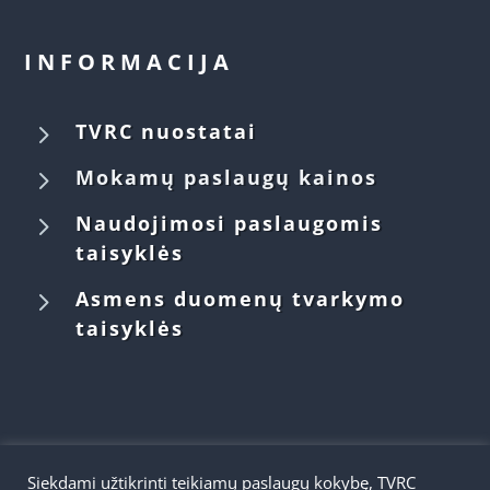
INFORMACIJA
5
TVRC nuostatai
5
Mokamų paslaugų kainos
5
Naudojimosi paslaugomis
taisyklės
5
Asmens duomenų tvarkymo
taisyklės
Siekdami užtikrinti teikiamų paslaugų kokybę, TVRC