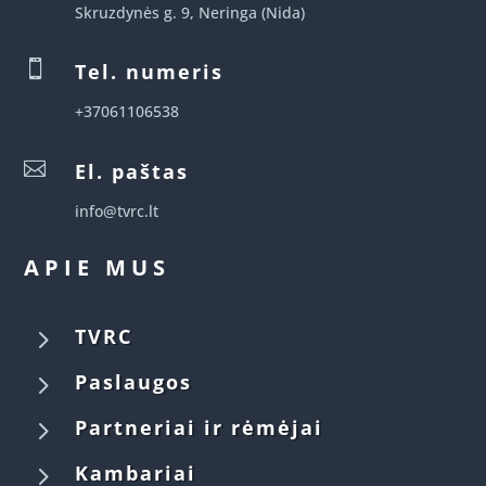
Skruzdynės g. 9, Neringa (Nida)

Tel. numeris
+37061106538

El. paštas
info@tvrc.lt
APIE MUS
5
TVRC
5
Paslaugos
5
Partneriai ir rėmėjai
5
Kambariai