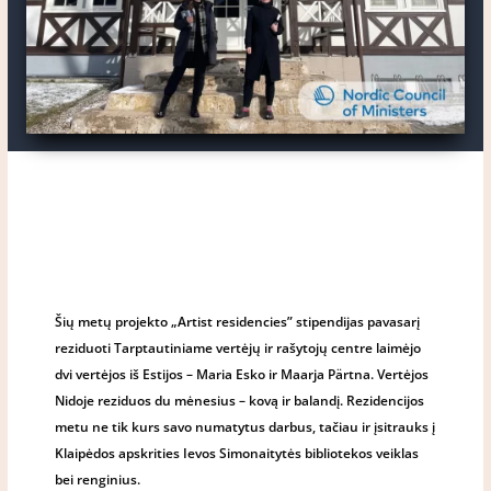
Šių metų projekto „Artist residencies” stipendijas pavasarį
reziduoti Tarptautiniame vertėjų ir rašytojų centre laimėjo
dvi vertėjos iš Estijos – Maria Esko ir Maarja Pärtna. Vertėjos
Nidoje reziduos du mėnesius – kovą ir balandį. Rezidencijos
metu ne tik kurs savo numatytus darbus, tačiau ir įsitrauks į
Klaipėdos apskrities Ievos Simonaitytės bibliotekos veiklas
bei renginius.