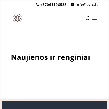
+37061106538
info@tvrc.lt
Naujienos ir renginiai