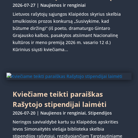
2026-07-27
|
Naujienos ir renginiai
Lietuvos rašytojų sąjungos Klaipėdos skyrius skelbia
smulkiosios prozos konkursą „Susivykime, kad
būtume diržingi“ (iš poeto, dramaturgo Gintaro
Grajausko kalbos, pasakytos atsiimant Nacionalinę
kultūros ir meno premiją 2026 m. vasario 12 d.)
Kūrinius siųsti kviečiama...
Kviečiame teikti paraiškas
Rašytojo stipendijai laimėti
2026-07-20
|
Naujienos ir renginiai
,
Stipendijos
Neringos savivaldybė kartu su Klaipėdos apskrities
Ievos Simonaitytės viešąja biblioteka skelbia
stipendijos rašytojui, reziduojančiam Tarptautiniame