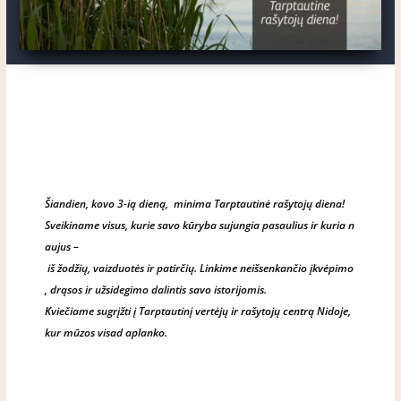
Šiandien, kovo 3-ią dieną, minima Tarptautinė rašytojų diena!
Sveikiname visus, kurie savo kūryba sujungia pasaulius ir kuria n
aujus –
iš žodžių, vaizduotės ir patirčių. Linkime neišsenkančio įkvėpimo
, drąsos ir užsidegimo dalintis savo istorijomis.
Kviečiame sugrįžti į Tarptautinį vertėjų ir rašytojų centrą Nidoje,
kur mūzos visad aplanko.