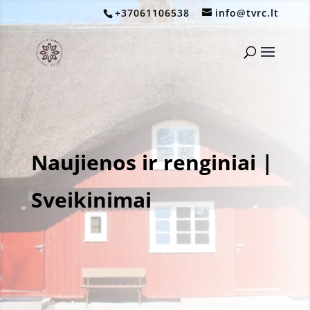
+37061106538
info@tvrc.lt
Naujienos ir renginiai
|
Sveikinimai