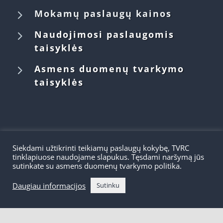
5
Mokamų paslaugų kainos
5
Naudojimosi paslaugomis
taisyklės
5
Asmens duomenų tvarkymo
taisyklės
Siekdami užtikrinti teikiamų paslaugų kokybę, TVRC
tinklapiuose naudojame slapukus. Tęsdami naršymą jūs
sutinkate su asmens duomenų tvarkymo politika.
Daugiau informacijos
Sutinku
©2026 | TVRC