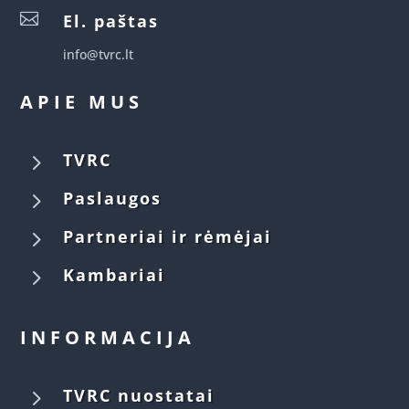

El. paštas
info@tvrc.lt
APIE MUS
5
TVRC
5
Paslaugos
5
Partneriai ir rėmėjai
5
Kambariai
INFORMACIJA
5
TVRC nuostatai