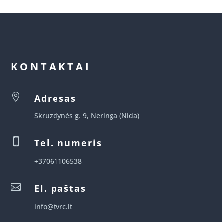
KONTAKTAI

Adresas
Skruzdynės g. 9, Neringa (Nida)

Tel. numeris
+37061106538

El. paštas
info@tvrc.lt