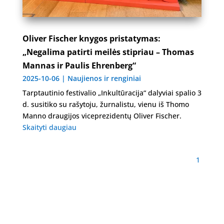
Oliver Fischer knygos pristatymas:
„Negalima patirti meilės stipriau – Thomas
Mannas ir Paulis Ehrenberg“
2025-10-06
|
Naujienos ir renginiai
Tarptautinio festivalio „Inkultūracija“ dalyviai spalio 3
d. susitiko su rašytoju, žurnalistu, vienu iš Thomo
Manno draugijos viceprezidentų Oliver Fischer.
Skaityti daugiau
1