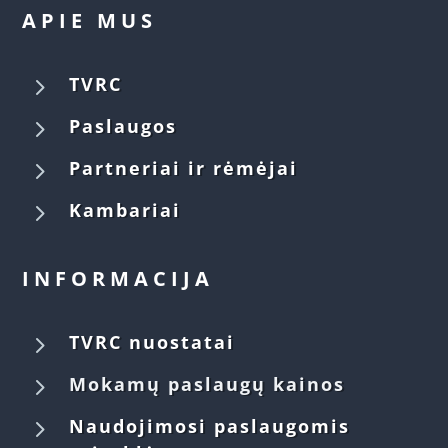
APIE MUS
5
TVRC
5
Paslaugos
5
Partneriai ir rėmėjai
5
Kambariai
INFORMACIJA
5
TVRC nuostatai
5
Mokamų paslaugų kainos
5
Naudojimosi paslaugomis