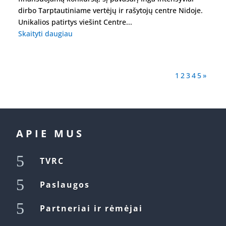
dirbo Tarptautiniame vertėjų ir rašytojų centre Nidoje.
Unikalios patirtys viešint Centre...
Skaityti daugiau
1
2
3
4
5
»
APIE MUS
5
TVRC
5
Paslaugos
5
Partneriai ir rėmėjai