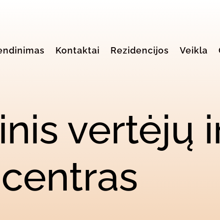
endinimas
Kontaktai
Rezidencijos
Veikla
nis vertėjų i
 centras