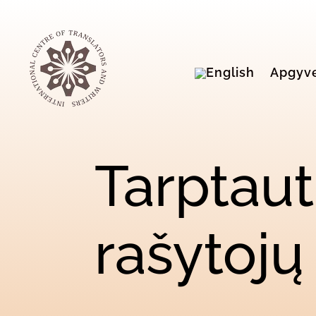
Apgyv
Tarptauti
rašytojų