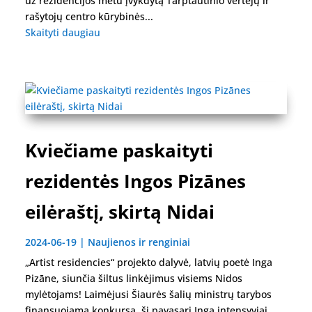
už rezidencijos metu įvykdytą Tarptautinio vertėjų ir
rašytojų centro kūrybinės...
Skaityti daugiau
Kviečiame paskaityti
rezidentės Ingos Pizānes
eilėraštį, skirtą Nidai
2024-06-19
|
Naujienos ir renginiai
„Artist residencies“ projekto dalyvė, latvių poetė Inga
Pizāne, siunčia šiltus linkėjimus visiems Nidos
mylėtojams! Laimėjusi Šiaurės šalių ministrų tarybos
finansuojamą konkursą, šį pavasarį Inga intensyviai