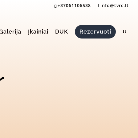
+37061106538
info@tvrc.lt
Galerija
Įkainiai
DUK
Rezervuoti
r