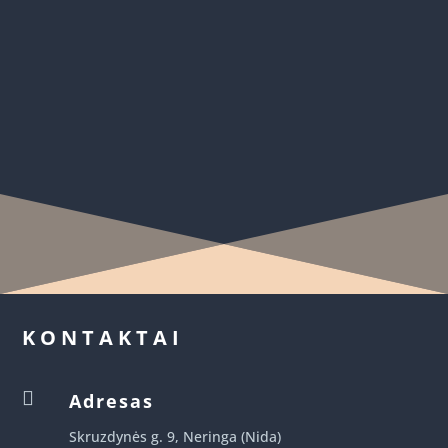
rašė savo debiutinę knygą.
KONTAKTAI

Adresas
Skruzdynės g. 9, Neringa (Nida)