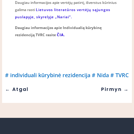
Daugiau informacijos apie vertėjų patirtį, išverstus kūrinius
galima rasti
Lietuvos literatūros vertėjų sąjungos
puslapyje, skyrelyje „Nariai“.
Daugiau informacijos apie Individualią kūrybinę
rezidenciją TVRC rasite
ČIA.
#
individuali kūrybinė rezidencija
#
Nida
#
TVRC
←
Atgal
Pirmyn
→