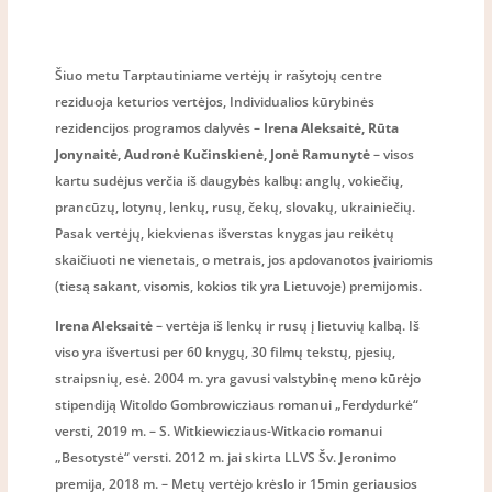
Šiuo metu Tarptautiniame vertėjų ir rašytojų centre
reziduoja keturios vertėjos, Individualios kūrybinės
rezidencijos programos dalyvės –
Irena Aleksaitė, Rūta
Jonynaitė, Audronė Kučinskienė, Jonė Ramunytė
– visos
kartu sudėjus verčia iš daugybės kalbų: anglų, vokiečių,
prancūzų, lotynų, lenkų, rusų, čekų, slovakų, ukrainiečių.
Pasak vertėjų, kiekvienas išverstas knygas jau reikėtų
skaičiuoti ne vienetais, o metrais, jos apdovanotos įvairiomis
(tiesą sakant, visomis, kokios tik yra Lietuvoje) premijomis.
Irena Aleksaitė
– vertėja iš lenkų ir rusų į lietuvių kalbą. Iš
viso yra išvertusi per 60 knygų, 30 filmų tekstų, pjesių,
straipsnių, esė. 2004 m. yra gavusi valstybinę meno kūrėjo
stipendiją Witoldo Gombrowicziaus romanui „Ferdydurkė“
versti, 2019 m. – S. Witkiewicziaus-Witkacio romanui
„Besotystė“ versti. 2012 m. jai skirta LLVS Šv. Jeronimo
premija, 2018 m. – Metų vertėjo krėslo ir 15min geriausios