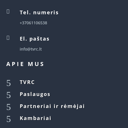

Tel. numeris
+37061106538

El. paštas
info@tvrc.lt
APIE MUS
5
TVRC
5
Paslaugos
5
Partneriai ir rėmėjai
5
Kambariai