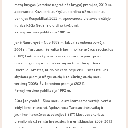
metų knygos (verstinė negrožinės knyga) premijos, 2019 m.
apdovanota Kavalieriaus Kryžiaus ordinu už nuopelnus
Lenkijos Respublikai. 2022 m. apdovanota Lietuvos didžiojo
kunigaikščio Gedimino ordino kryžiumi.
Pirmoji vertimo publikacija 1981 m.
Jonė Ramunytė
– Nuo 1998 m. laisvai samdoma vertėja.
2004 m. Tarptautinės vaikų ir jaunimo literatūros asociacijos
(IBBY) Lietuvos skyriaus buvo apdovanota premija už
reikšmingiausią ir meniškiausią metų vertimą – André
Dhôtelio „Kraštas, kurio niekada neprieisi“ . BBY Lietuvos
skyriaus premija už geriausią ir reikšmingiausią metų
vertimą (2003), Šv. Jeronimo premija (2021).
Pirmoji vertimo publikacija 1992 m.
Rūta Jonynaitė
– Šiuo metu laisvai samdoma vertėja, verčia
leidykloms ir teatrui. Apdovanota Tarptautinės vaikų ir
jaunimo literatūros asociacijos (IBBY) Lietuvos skyriaus
premijomis už reikšmingiausius ir meniškiausius 2009, 2013