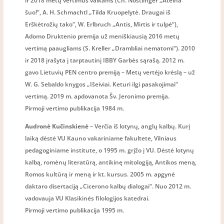
ir 2018 metų vertimus vaikams (Ch. Nöstlinger „Ateina
šuo!“, A. H. Schmachtl „Tilda Kruopelytė. Draugai iš
Erškėtrožių tako“, W. Erlbruch „Antis, Mirtis ir tulpė“),
Adomo Druktenio premija už meniškiausią 2016 metų
vertimą paaugliams (S. Kreller „Drambliai nematomi“). 2010
ir 2018 įrašyta į tarptautinį IBBY Garbės sąrašą. 2012 m.
gavo Lietuvių PEN centro premiją – Metų vertėjo krėslą – už
W. G. Sebaldo knygos „Išeiviai. Keturi ilgi pasakojimai“
vertimą. 2019 m. apdovanota Šv. Jeronimo premija.
Pirmoji vertimo publikacija 1984 m.
Audronė Kučinskienė
– Verčia iš lotynų, anglų kalbų. Kurį
laiką dėstė VU Kauno vakariniame fakultete, Vilniaus
pedagoginiame institute, o 1995 m. grįžo į VU. Dėstė lotynų
kalbą, romėnų literatūrą, antikinę mitologiją, Antikos meną,
Romos kultūrą ir meną ir kt. kursus. 2005 m. apgynė
daktaro disertaciją „Cicerono kalbų dialogai“. Nuo 2012 m.
vadovauja VU Klasikinės filologijos katedrai.
Pirmoji vertimo publikacija 1995 m.