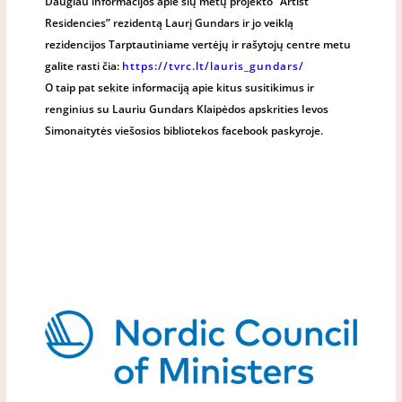
Daugiau informacijos apie šių metų projekto “Artist
Residencies” rezidentą Laurį Gundars ir jo veiklą
rezidencijos Tarptautiniame vertėjų ir rašytojų centre metu
galite rasti čia:
https://tvrc.lt/lauris_gundars/
O taip pat sekite informaciją apie kitus susitikimus ir
renginius su Lauriu Gundars Klaipėdos apskrities Ievos
Simonaitytės viešosios bibliotekos facebook paskyroje.