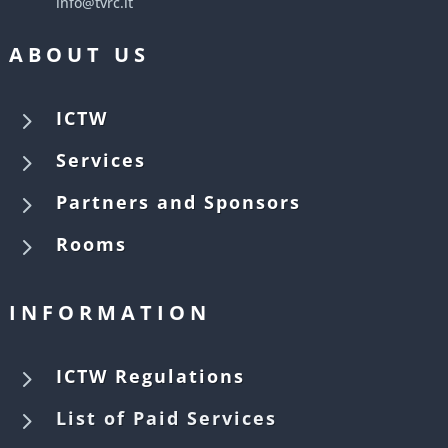
info@tvrc.lt
ABOUT US
5
ICTW
5
Services
5
Partners and Sponsors
5
Rooms
INFORMATION
5
ICTW Regulations
5
List of Paid Services